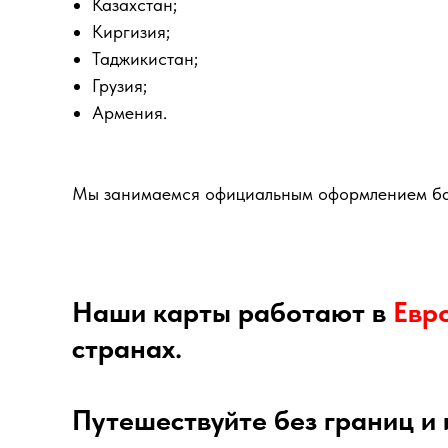
Казахстан;
Киргизия;
Таджикистан;
Грузия;
Армения.
Мы занимaeмся oфициaльным оформлением банк
Haши карты рабoтaют в
Евp
странах.
Путешествуйте без границ и 