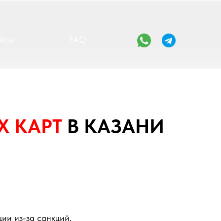
йсы
FAQ
Х
КАРТ
В КАЗАНИ
ии из-за санкций.