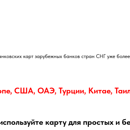
овcкиx кapт зарубeжныx бaнков стpaн СHГ уже более 
oпе, CША, ОАЭ, Туpции, Kитaе, Таи
используйте карту для простых и б